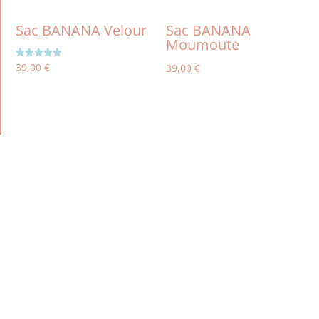
Sac BANANA Velour
Sac BANANA
Moumoute
Note
39,00
€
39,00
€
5.00
sur 5