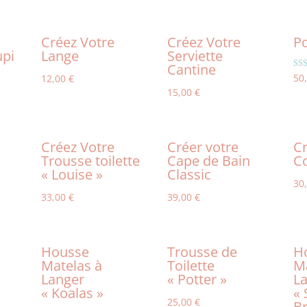
Créez Votre
Créez Votre
P
upi
Lange
Serviette
Cantine
Not
50
12,00
€
5.0
15,00
€
sur 
Créez Votre
Créer votre
Cr
Trousse toilette
Cape de Bain
Co
« Louise »
Classic
30
33,00
€
39,00
€
Housse
Trousse de
H
Matelas à
Toilette
M
Langer
« Potter »
L
« Koalas »
«
25,00
€
B