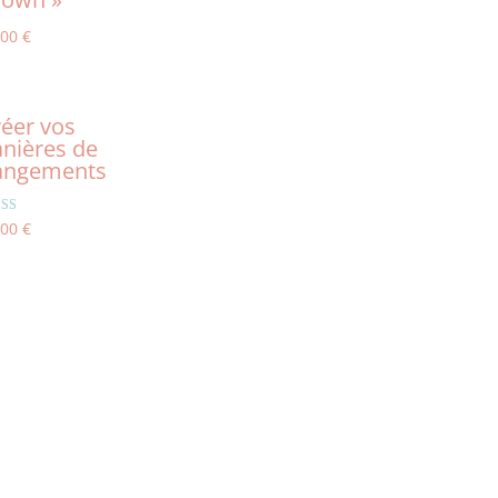
,00
€
éer vos
nières de
angements
e
,00
€
0
5