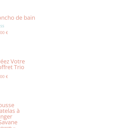
oncho de bain
e
,00
€
0
5
éez Votre
ffret Trio
,00
€
ousse
atelas à
anger
 Savane
rown »