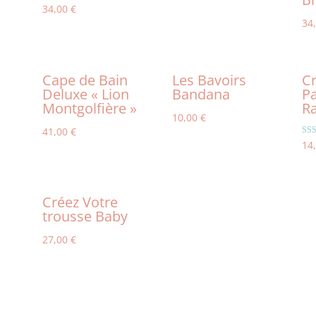
34,00
€
34
Cape de Bain
Les Bavoirs
Cr
Deluxe « Lion
Bandana
Pa
Montgolfière »
R
10,00
€
41,00
€
Not
14
5.0
sur 
Créez Votre
trousse Baby
27,00
€