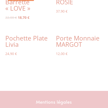
Barrette
ROSIE
« LOVE »
37,90
€
Le
Le
22,00
€
18,70
€
prix
prix
initial
actuel
était :
est :
Pochette Plate
Porte Monnaie
22,00 €.
18,70 €.
Livia
MARGOT
24,90
€
12,00
€
Mentions légales