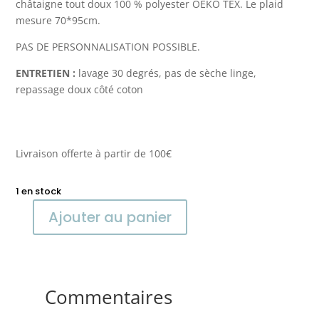
châtaigne tout doux 100 % polyester OEKO TEX. Le plaid
mesure 70*95cm.
PAS DE PERSONNALISATION POSSIBLE.
ENTRETIEN :
lavage 30 degrés, pas de sèche linge,
repassage doux côté coton
Livraison offerte à partir de 100€
1 en stock
Ajouter au panier
quantité
de
Couverture
été
"
Commentaires
Safari