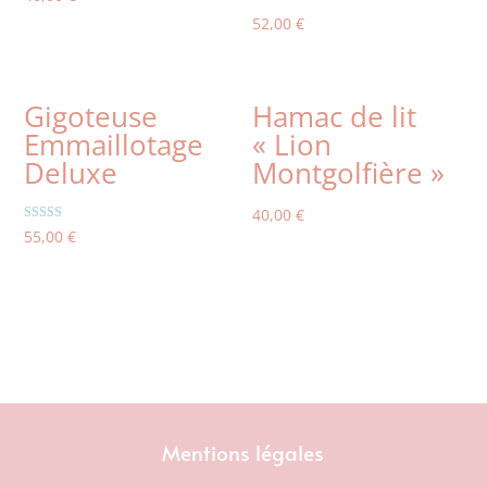
52,00
€
Gigoteuse
Hamac de lit
Emmaillotage
« Lion
Deluxe
Montgolfière »
40,00
€
Note
55,00
€
5.00
sur 5
Mentions légales