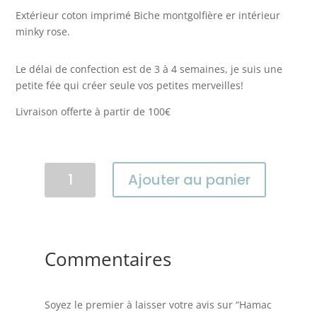
Extérieur coton imprimé Biche montgolfière er intérieur
minky rose.
Le délai de confection est de 3 à 4 semaines, je suis une
petite fée qui créer seule vos petites merveilles!
Livraison offerte à partir de 100€
quantité
Ajouter au panier
de
Hamac
de
lit
"Biche
Commentaires
Montgolfière"
Soyez le premier à laisser votre avis sur “Hamac